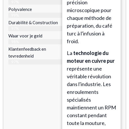
précision
97%
Polyvalence
microscopique pour
99%
chaque méthode de
Durabilité & Construction
préparation, du café
97%
turc à l'infusion à
Waar voor je geld
froid.
98%
Klantenfeedback en
La
technologie du
tevredenheid
moteur en cuivre pur
97%
représente une
véritable révolution
dans l'industrie. Les
enroulements
spécialisés
maintiennent un RPM
constant pendant
toute la mouture,