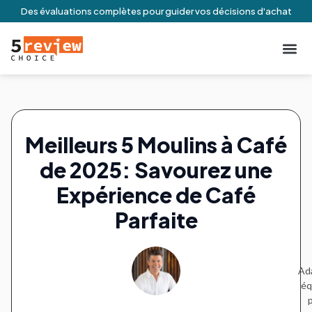
Des évaluations complètes pour guider vos décisions d'achat
À Propos De N
Engageme
Conditio
Contactez-no
Meilleurs 5 Moulins à Café
de 2025: Savourez une
Expérience de Café
Parfaite
Ada
éq