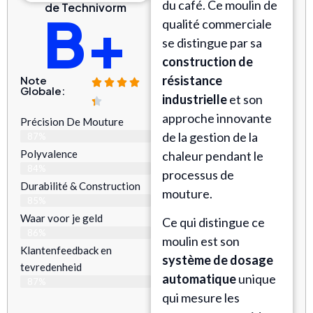
du café. Ce moulin de
de Technivorm
B+
qualité commerciale
se distingue par sa
construction de
résistance
Note
Globale:
industrielle
et son
approche innovante
Précision De Mouture
de la gestion de la
87%
Polyvalence
chaleur pendant le
84%
processus de
Durabilité & Construction
mouture.
85%
Waar voor je geld
Ce qui distingue ce
86%
moulin est son
Klantenfeedback en
système de dosage
tevredenheid
automatique
unique
87%
qui mesure les