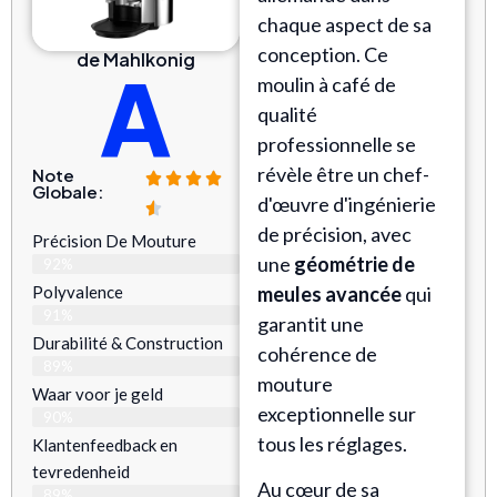
chaque aspect de sa
conception. Ce
de Mahlkonig
A
moulin à café de
qualité
professionnelle se
révèle être un chef-
Note
Globale:
d'œuvre d'ingénierie
de précision, avec
Précision De Mouture
une
géométrie de
92%
Polyvalence
meules avancée
qui
91%
garantit une
Durabilité & Construction
cohérence de
89%
mouture
Waar voor je geld
exceptionnelle sur
90%
tous les réglages.
Klantenfeedback en
tevredenheid
Au cœur de sa
89%