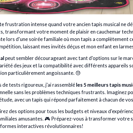
e frustration intense quand votre ancien tapis musical ne dé
 transformant votre moment de plaisir en cauchemar techn
nte lors d'une soirée familiale où mon tapis a complètement 
mpétition, laissant mes invités déçus et mon enfant en larme
al
peut sembler décourageant avec tant d'options sur le march
 variété des jeux et la compatibilité avec différents appareils 
sion particulièrement angoissante. 😓
de tests rigoureux, j'ai rassemblé
les 5 meilleurs tapis mus
onnelle sans les problèmes techniques frustrants. Imaginez p
étude, avec un tapis qui répond parfaitement à chacun de v
irez des options pour tous les budgets et niveaux d'expérien
amiliales amusantes. 🎮 Préparez-vous à transformer votre s
eformes interactives révolutionnaires!