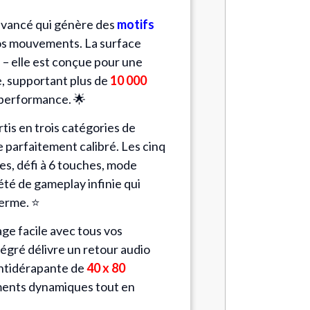
avancé qui génère des
motifs
os mouvements. La surface
 – elle est conçue pour une
e, supportant plus de
10 000
performance. 🌟
tis en trois catégories de
e parfaitement calibré. Les cinq
hes, défi à 6 touches, mode
té de gameplay infinie qui
terme. ⭐
ge facile avec tous vos
tégré délivre un retour audio
 antidérapante de
40 x 80
ents dynamiques tout en