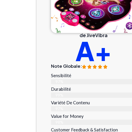
de JiveVibra
A+
Note Globale:
Sensibilité
97%
Durabilité
99%
Variété De Contenu
97%
Value for Money
98%
Customer Feedback & Satisfaction​