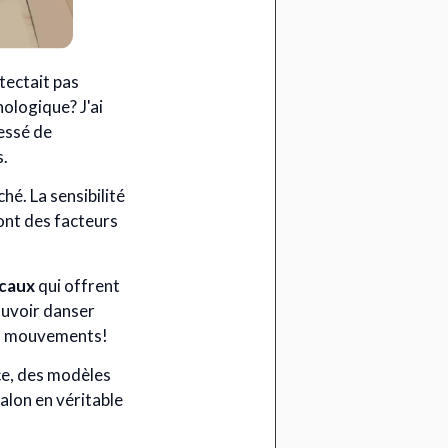
tectait pas
ologique? J'ai
cessé de
s.
é. La sensibilité
sont des facteurs
icaux
qui offrent
ouvoir danser
os mouvements!
ce, des modèles
alon en véritable