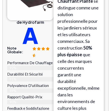
Chauffant Plante
se
distingue comme une
solution
professionnelle pour
de Hydrofarm
A
les jardiniers sérieux
et les utilisateurs
commerciaux. Sa
construction
50%
Note
Globale:
plus épaisse
que
celle des marques
Performance De Chauffage
concurrentes
92%
Durabilité Et Sécurité
garantit une
91%
durabilité
Polyvalence D'utilisation
exceptionnelle, même
89%
dans les
Rapport Qualité-Prix
environnements de
90%
culture les plus
Feedback e Soddisfazione