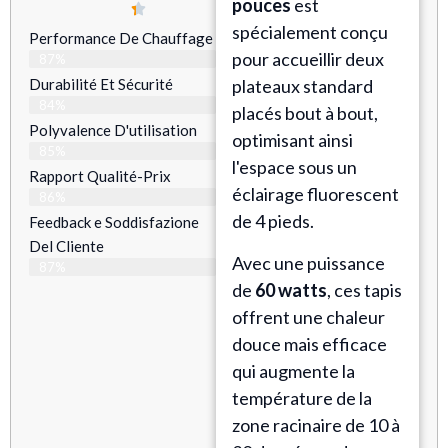
pouces
est
spécialement conçu
Performance De Chauffage
pour accueillir deux
87%
Durabilité Et Sécurité
plateaux standard
84%
placés bout à bout,
Polyvalence D'utilisation
optimisant ainsi
85%
l'espace sous un
Rapport Qualité-Prix
éclairage fluorescent
86%
de 4 pieds.
Feedback e Soddisfazione
Del Cliente
Avec une puissance
87%
de
60 watts
, ces tapis
offrent une chaleur
douce mais efficace
qui augmente la
température de la
zone racinaire de 10 à