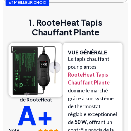
#1 MEILLEUR CHOIX
1. RooteHeat Tapis
Chauffant Plante
VUE GÉNÉRALE
Le tapis chauffant
pour plantes
RooteHeat Tapis
Chauffant Plante
domine le marché
grâce à son système
de RooteHeat
A+
de thermostat
réglable exceptionnel
de
50 W
, offrant un
contrôle précis de la
Note