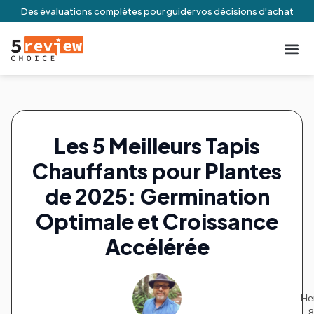
Des évaluations complètes pour guider vos décisions d'achat
À Propos De N
Engageme
Conditio
Contactez-no
Les 5 Meilleurs Tapis
Chauffants pour Plantes
de 2025: Germination
Optimale et Croissance
Accélérée
Hen
8