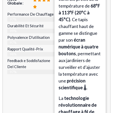
Globale:
température de
68°F
à 113°F (20°C à
Performance De Chauffage
45°C)
. Ce tapis
97%
Durabilité Et Sécurité
chauffant haut de
99%
gamme se distingue
Polyvalence D'utilisation
par son
écran
97%
numérique à quatre
Rapport Qualité-Prix
boutons
, permettant
98%
aux jardiniers de
Feedback e Soddisfazione
Del Cliente
surveiller et d’ajuster
97%
la température avec
une
précision
scientifique
🌡️.
La
technologie
révolutionnaire de
chauffage à fil de