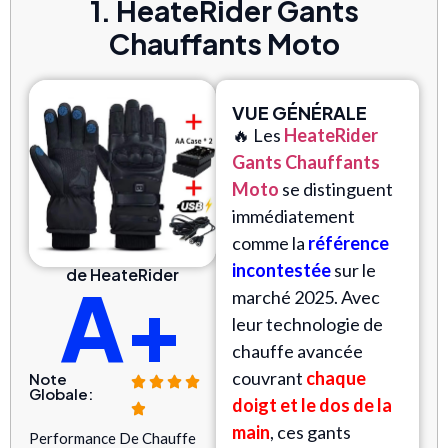
1. HeateRider Gants
Chauffants Moto
VUE GÉNÉRALE
🔥 Les
HeateRider
Gants Chauffants
Moto
se distinguent
immédiatement
comme la
référence
incontestée
sur le
de HeateRider
A+
marché 2025. Avec
leur technologie de
chauffe avancée
couvrant
chaque
Note
Globale:
doigt et le dos de la
main
, ces gants
Performance De Chauffe