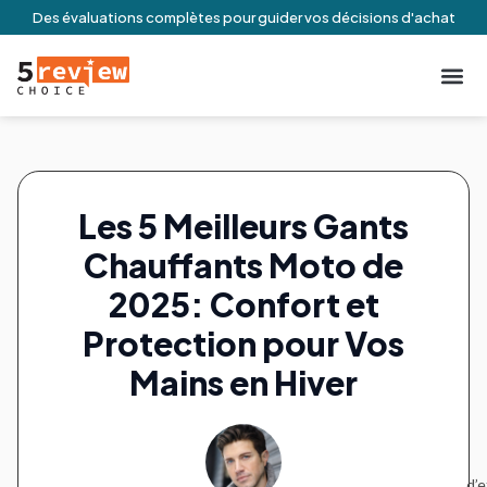
Des évaluations complètes pour guider vos décisions d'achat
À Propos De N
Engageme
Conditio
Contactez-no
Les 5 Meilleurs Gants
Chauffants Moto de
2025: Confort et
Protection pour Vos
Mains en Hiver
d’