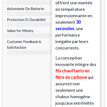
offrent une montée
97%
Autonomie De Batterie
en température
99%
impressionnante en
Protection Et Durabilité
seulement
30
97%
secondes
, une
Value for Money
performance
98%
inégalée par leurs
Customer Feedback &
Satisfaction​
concurrents.
97%
La conception
innovante intègre des
fils chauffants en
fibre de carbone
qui
assurent non
seulement une
chaleur homogène
jusqu'aux extrémités