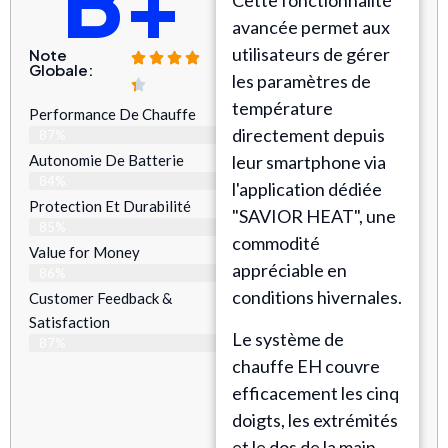
B+
Cette fonctionnalité
avancée permet aux
utilisateurs de gérer
Note
Globale:
les paramètres de
température
Performance De Chauffe
directement depuis
87%
Autonomie De Batterie
leur smartphone via
84%
l'application dédiée
Protection Et Durabilité
"SAVIOR HEAT", une
85%
commodité
Value for Money
appréciable en
86%
conditions hivernales.
Customer Feedback &
Satisfaction​
Le système de
87%
chauffe EH couvre
efficacement les cinq
doigts, les extrémités
et le dos de la main,