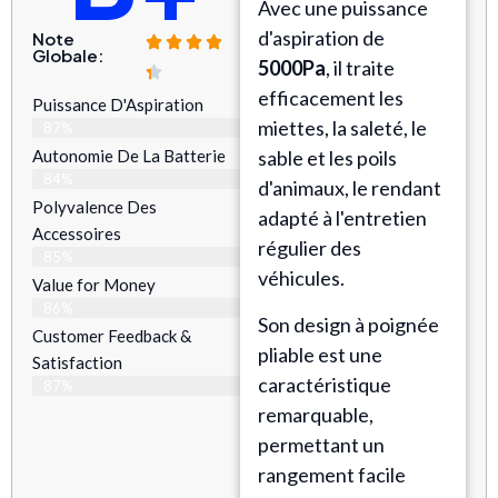
Avec une puissance
d'aspiration de
Note
Globale:
5000Pa
, il traite
efficacement les
Puissance D'Aspiration
miettes, la saleté, le
87%
Autonomie De La Batterie
sable et les poils
84%
d'animaux, le rendant
Polyvalence Des
adapté à l'entretien
Accessoires
régulier des
85%
véhicules.
Value for Money
86%
Son design à poignée
Customer Feedback &
pliable est une
Satisfaction​
caractéristique
87%
remarquable,
permettant un
rangement facile