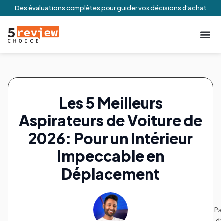
Des évaluations complètes pour guider vos décisions d'achat
À Propos De N
Engageme
Conditio
Contactez-no
Les 5 Meilleurs
Aspirateurs de Voiture de
2026: Pour un Intérieur
Impeccable en
Déplacement
Pa
d