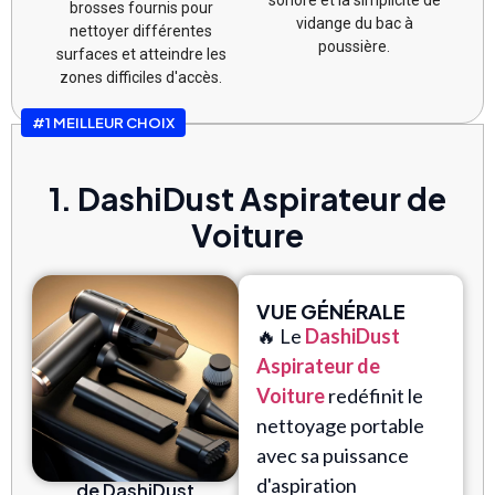
sonore et la simplicité de
brosses fournis pour
vidange du bac à
nettoyer différentes
poussière.
surfaces et atteindre les
zones difficiles d'accès.
#1 MEILLEUR CHOIX
1. DashiDust Aspirateur de
Voiture
VUE GÉNÉRALE
🔥 Le
DashiDust
Aspirateur de
Voiture
redéfinit le
nettoyage portable
avec sa puissance
d'aspiration
de DashiDust