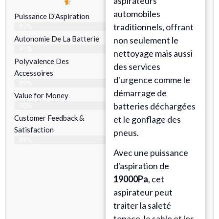
aspirateurs
automobiles
Puissance D'Aspiration
traditionnels, offrant
92%
Autonomie De La Batterie
non seulement le
91%
nettoyage mais aussi
Polyvalence Des
des services
Accessoires
d'urgence comme le
89%
démarrage de
Value for Money
batteries déchargées
90%
Customer Feedback &
et le gonflage des
Satisfaction​
pneus.
89%
Avec une puissance
d'aspiration de
19000Pa
, cet
aspirateur peut
traiter la saleté
tenace, le sable et les