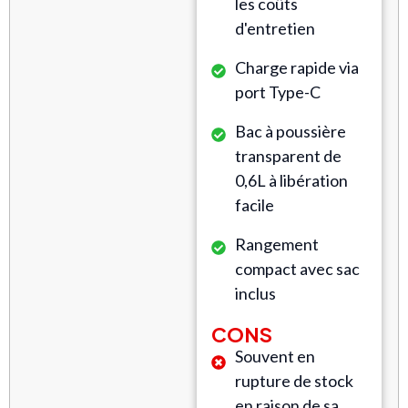
les coûts
d'entretien
Charge rapide via
port Type-C
Bac à poussière
transparent de
0,6L à libération
facile
Rangement
compact avec sac
inclus
CONS
Souvent en
rupture de stock
en raison de sa