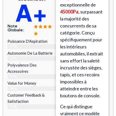
A+
exceptionnelle de
45000Pa
, surpassant
la majorité des
concurrents de sa
Note
Globale:
catégorie. Conçu
spécifiquement pour
Puissance D'Aspiration
les intérieurs
97%
Autonomie De La Batterie
automobiles, il extrait
99%
sans effort la saleté
Polyvalence Des
incrustée des sièges,
Accessoires
tapis, et ces recoins
97%
impossibles à
Value for Money
atteindre entre les
98%
Customer Feedback &
boutons de console.
Satisfaction​
Ce qui distingue
97%
vraiment ce modèle