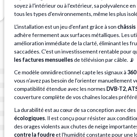
soyez à l'intérieur ou à l'extérieur, sa polyvalence en
tous les types d'environnements, même les plus isol
L'installation est un jeu d'enfant grâce à son
châssis
adhère fermement aux surfaces métalliques. Les uti
amélioration immédiate de la clarté, éliminant les fr
saccadées. C'est un investissement rentable pour 
les factures mensuelles
de télévision par câble. 📡
Ce modèle omnidirectionnel capte les signaux à
360
vous n'avez pas besoin de l'orienter manuellement ve
compatibilité étendue avec les normes
DVB-T2, AT
couverture complète de vos chaînes locales préféré
La durabilité est au cœur de sa conception avec de
écologiques
. Il est conçu pour résister aux condi
des orages violents aux chutes de neige importante
contre la foudre
et l'humidité constante pour une l