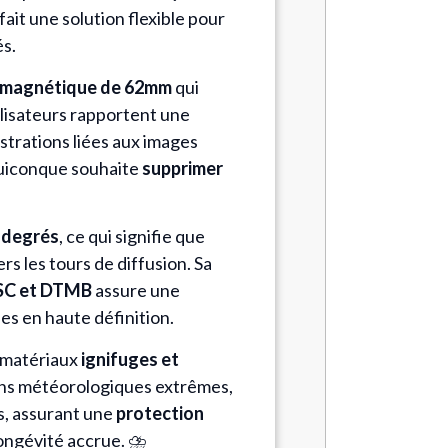
 fait une solution flexible pour
és.
 magnétique de 62mm
qui
lisateurs rapportent une
ustrations liées aux images
quiconque souhaite
supprimer
 degrés
, ce qui signifie que
rs les tours de diffusion. Sa
SC et DTMB
assure une
es en haute définition.
s matériaux
ignifuges et
tions météorologiques extrêmes,
s, assurant une
protection
ongévité accrue. ⛈️