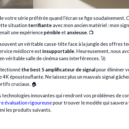
de votre série préférée quand l'écran se fige soudainement. C
ette situation
terrifiante
avec mon ancien matériel : mon signal
venait une expérience
pénible
et
anxieuse
. 📺
souvent un véritable casse-tête face à la jungle des offres te
service médiocre est
insupportable
. Heureusement, nous avo
n véritable salle de cinéma sans interférences. 🚀
électionné
the best 5 amplificateur de signal
pour éliminer 
e 4K époustouflante. Ne laissez plus un mauvais signal gâche
rtifs cruciaux. 🏠
 technologies innovantes qui rendront vos problèmes de co
e évaluation rigoureuse
pour trouver le modèle qui sauvera
i les produits suivants.