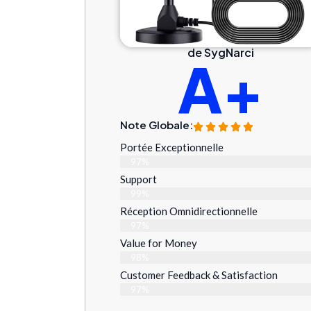
de SygNarci
A+
Note Globale:
Portée Exceptionnelle
97%
Support
99%
Réception Omnidirectionnelle
97%
Value for Money
98%
Customer Feedback & Satisfaction​
97%