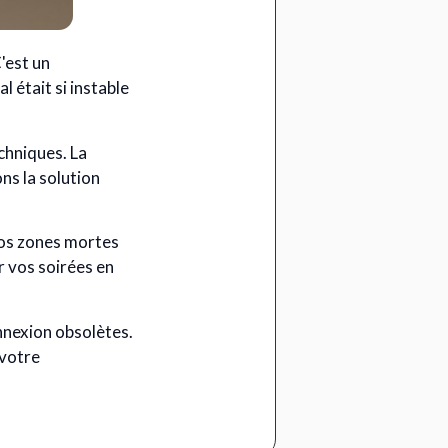
'est un
 était si instable
chniques. La
ns la solution
vos zones mortes
r vos soirées en
nnexion obsolètes.
 votre