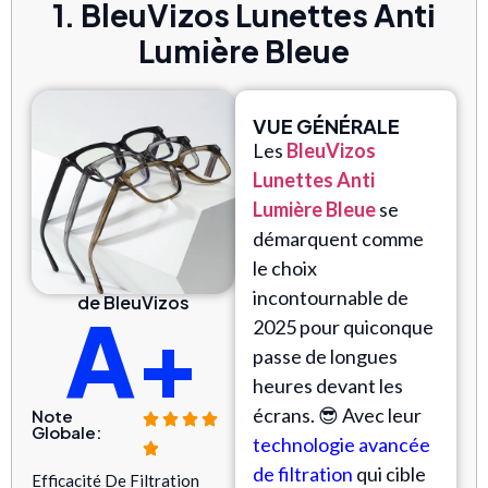
1. BleuVizos Lunettes Anti
Lumière Bleue
VUE GÉNÉRALE
Les
BleuVizos
Lunettes Anti
Lumière Bleue
se
démarquent comme
le choix
incontournable de
de BleuVizos
A+
2025 pour quiconque
passe de longues
heures devant les
écrans. 😎 Avec leur
Note
Globale:
technologie avancée
de filtration
qui cible
Efficacité De Filtration