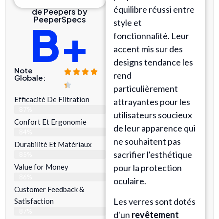
équilibre réussi entre
de Peepers by
PeeperSpecs
style et
B+
fonctionnalité. Leur
accent mis sur des
designs tendance les
Note
rend
Globale:
particulièrement
Efficacité De Filtration
attrayantes pour les
87%
utilisateurs soucieux
Confort Et Ergonomie
de leur apparence qui
84%
ne souhaitent pas
Durabilité Et Matériaux
sacrifier l'esthétique
85%
Value for Money
pour la protection
86%
oculaire.
Customer Feedback &
Les verres sont dotés
Satisfaction​
87%
d'un
revêtement