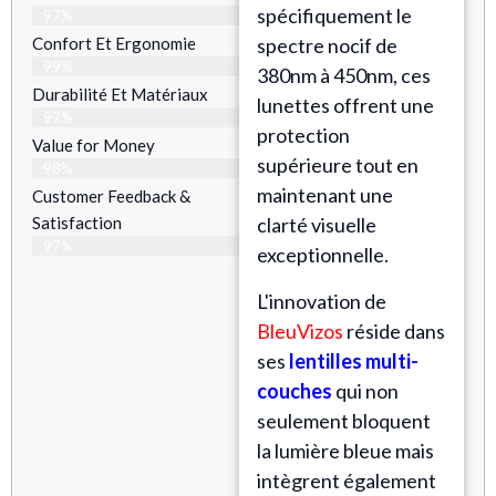
spécifiquement le
97%
Confort Et Ergonomie
spectre nocif de
99%
380nm à 450nm, ces
Durabilité Et Matériaux
lunettes offrent une
97%
protection
Value for Money
supérieure tout en
98%
maintenant une
Customer Feedback &
Satisfaction​
clarté visuelle
97%
exceptionnelle.
L'innovation de
BleuVizos
réside dans
ses
lentilles multi-
couches
qui non
seulement bloquent
la lumière bleue mais
intègrent également