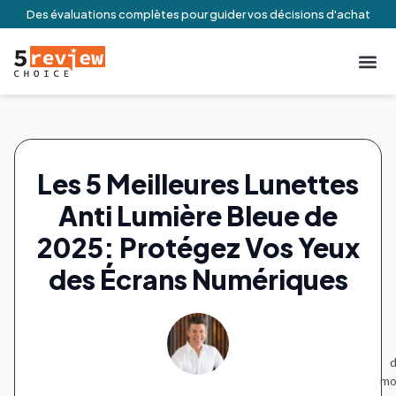
Des évaluations complètes pour guider vos décisions d'achat
À Propos De N
Engageme
Conditio
Contactez-no
Les 5 Meilleures Lunettes
Anti Lumière Bleue de
2025: Protégez Vos Yeux
des Écrans Numériques
d
mo