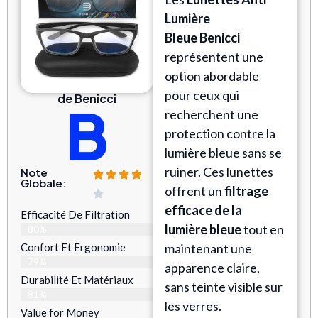
Lumière
Bleue
Benicci
représentent une
option abordable
pour ceux qui
de Benicci
B
recherchent une
protection contre la
lumière bleue sans se
ruiner. Ces lunettes
Note
Globale:
offrent un
filtrage
efficace de la
Efficacité De Filtration
lumière bleue
tout en
80%
Confort Et Ergonomie
maintenant une
79%
apparence claire,
Durabilité Et Matériaux
sans teinte visible sur
81%
les verres.
Value for Money