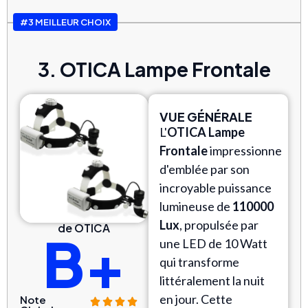
#3 MEILLEUR CHOIX
3. OTICA Lampe Frontale
VUE GÉNÉRALE
L'
OTICA Lampe
Frontale
impressionne
d'emblée par son
incroyable puissance
lumineuse de
110000
Lux
, propulsée par
de OTICA
B+
une LED de 10 Watt
qui transforme
littéralement la nuit
en jour. Cette
Note