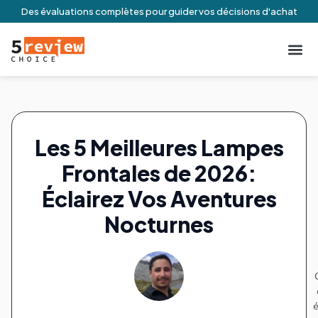
Des évaluations complètes pour guider vos décisions d'achat
À Propos De N
Engageme
Conditio
Contactez-no
Les 5 Meilleures Lampes
Frontales de 2026:
Éclairez Vos Aventures
Nocturnes
é