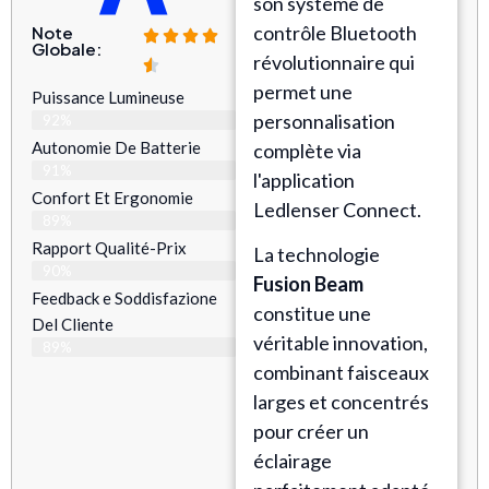
son système de
contrôle Bluetooth
Note
Globale:
révolutionnaire qui
permet une
Puissance Lumineuse
personnalisation
92%
Autonomie De Batterie
complète via
91%
l'application
Confort Et Ergonomie
Ledlenser Connect.
89%
Rapport Qualité-Prix
La technologie
90%
Fusion Beam
Feedback e Soddisfazione
constitue une
Del Cliente
véritable innovation,
89%
combinant faisceaux
larges et concentrés
pour créer un
éclairage