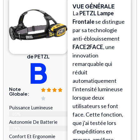
VUE GÉNÉRALE
La
PETZL Lampe
Frontale
se distingue
par sa technologie
anti-éblouissement
FACE2FACE
, une
innovation
de PETZL
B
remarquable qui
réduit
automatiquement
l'intensité lumineuse
Note
Globale:
lorsque deux
utilisateurs se font
Puissance Lumineuse
face. Cette fonction,
80%
Autonomie De Batterie
que j'ai testée lors
79%
d'expéditions en
Confort Et Ergonomie
groupe, améliore