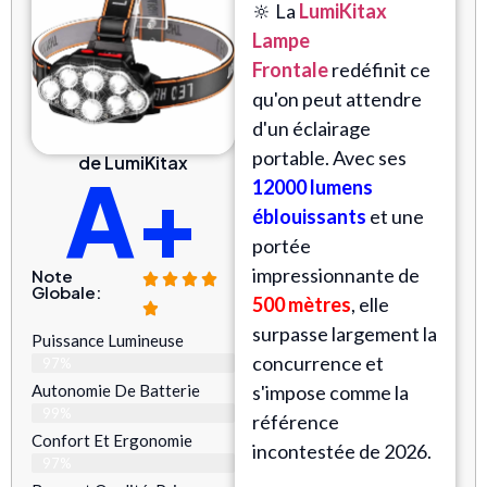
🔆 La
LumiKitax
Lampe
Frontale
redéfinit ce
qu'on peut attendre
d'un éclairage
portable. Avec ses
de LumiKitax
A+
12000 lumens
éblouissants
et une
portée
impressionnante de
Note
Globale:
500 mètres
, elle
surpasse largement la
Puissance Lumineuse
concurrence et
97%
Autonomie De Batterie
s'impose comme la
99%
référence
Confort Et Ergonomie
incontestée de 2026.
97%