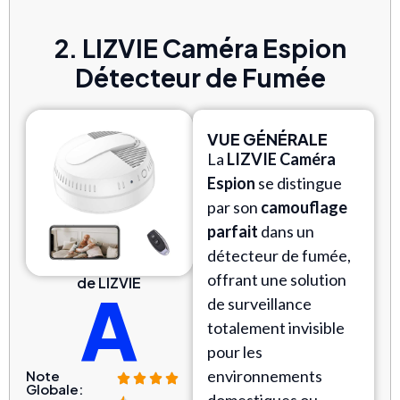
2. LIZVIE Caméra Espion
Détecteur de Fumée
VUE GÉNÉRALE
La
LIZVIE Caméra
Espion
se distingue
par son
camouflage
parfait
dans un
détecteur de fumée,
offrant une solution
de LIZVIE
A
de surveillance
totalement invisible
pour les
environnements
Note
Globale:
domestiques ou