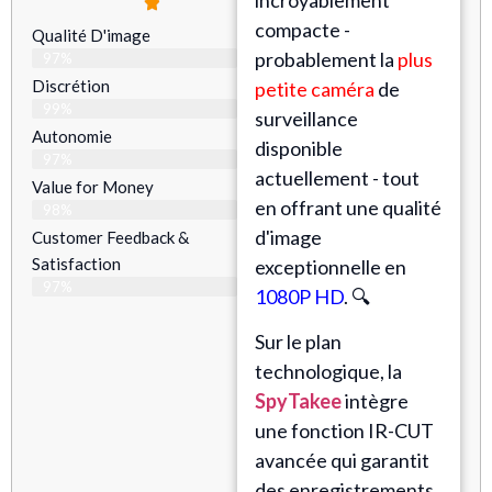
compacte -
Qualité D'image
probablement la
plus
97%
Discrétion
petite caméra
de
99%
surveillance
Autonomie
disponible
97%
actuellement - tout
Value for Money
en offrant une qualité
98%
d'image
Customer Feedback &
Satisfaction​
exceptionnelle en
97%
1080P HD
. 🔍
Sur le plan
technologique, la
SpyTakee
intègre
une fonction IR-CUT
avancée qui garantit
des enregistrements