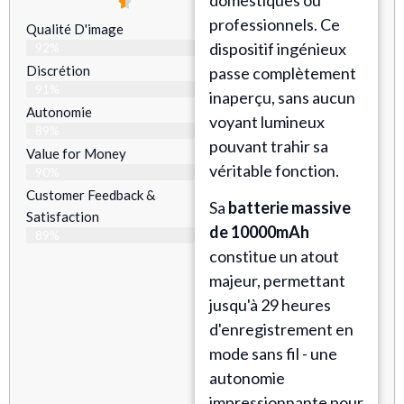
professionnels. Ce
Qualité D'image
dispositif ingénieux
92%
Discrétion
passe complètement
91%
inaperçu, sans aucun
Autonomie
voyant lumineux
89%
pouvant trahir sa
Value for Money
véritable fonction.
90%
Customer Feedback &
Sa
batterie massive
Satisfaction​
de 10000mAh
89%
constitue un atout
majeur, permettant
jusqu'à 29 heures
d'enregistrement en
mode sans fil - une
autonomie
impressionnante pour