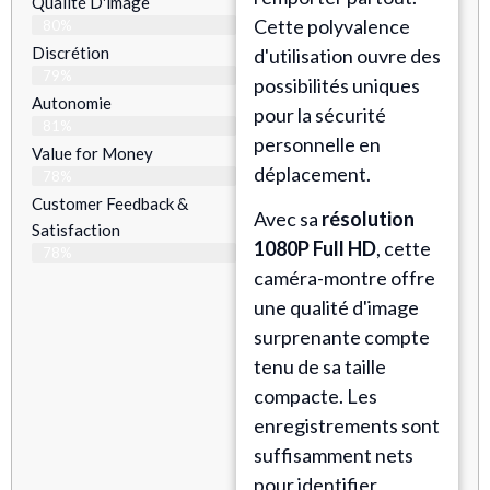
Qualité D'image
Cette polyvalence
80%
Discrétion
d'utilisation ouvre des
79%
possibilités uniques
Autonomie
pour la sécurité
81%
personnelle en
Value for Money
déplacement.
78%
Customer Feedback &
Avec sa
résolution
Satisfaction​
1080P Full HD
, cette
78%
caméra-montre offre
une qualité d'image
surprenante compte
tenu de sa taille
compacte. Les
enregistrements sont
suffisamment nets
pour identifier