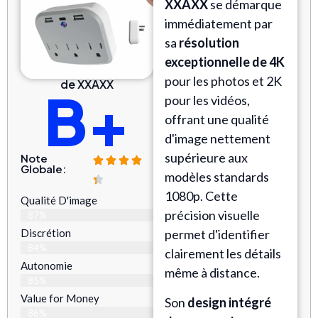
XXAXX
se démarque
immédiatement par
sa
résolution
exceptionnelle de 4K
pour les photos et 2K
de XXAXX
B+
pour les vidéos,
offrant une qualité
d'image nettement
supérieure aux
Note
Globale:
modèles standards
1080p. Cette
Qualité D'image
précision visuelle
87%
Discrétion
permet d'identifier
84%
clairement les détails
Autonomie
même à distance.
85%
Value for Money
Son
design intégré
86%