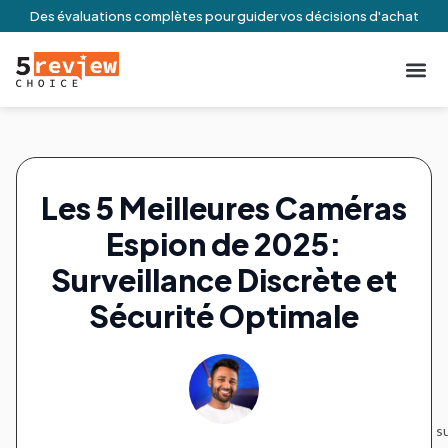
Des évaluations complètes pour guider vos décisions d'achat
À Propos De N
Engageme
Conditio
Contactez-no
Les 5 Meilleures Caméras
Espion de 2025:
Surveillance Discrète et
Sécurité Optimale
s